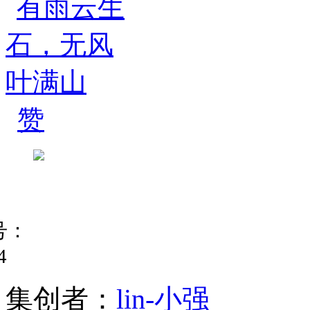
赞
号：
4
集
创
者
：
lin-小强