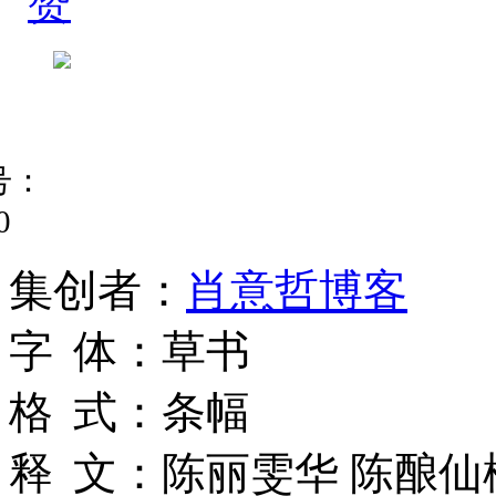
赞
号：
0
集
创
者
：
肖意哲博客
字
体
：
草书
格
式
：
条幅
释
文
：
陈丽雯华 陈酿仙