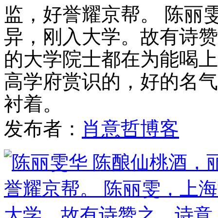
监，好誉耀京帮。 陈丽
异，刚入大学。故有诗赞
的大学院士都在为能喝上
高学府赏识的，好的名气
衬着。
发布者：
肖意哲博客