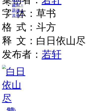
匾阁
+
字
体
：
草书
题画
+
其他
+
格
式
：
斗方
释
文
：
白日依山尽
发布者：
若轩