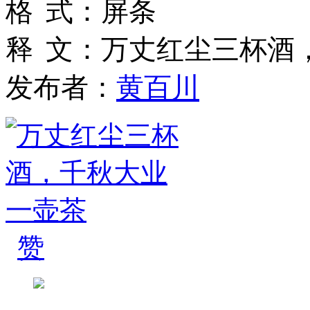
格
式
：
屏条
释
文
：
万丈红尘三杯酒
发布者：
黄百川
赞