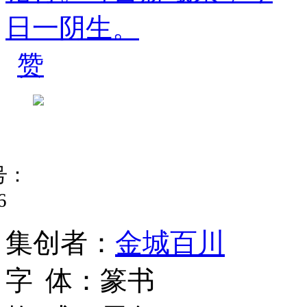
赞
号：
6
集
创
者
：
金城百川
字
体
：
篆书