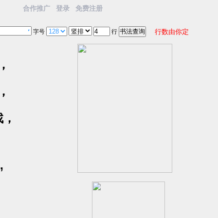
合作推广
登录
免费注册
行数由你定
字号
行
，
，
找，
”