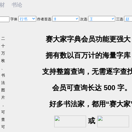
素材
书论
字体
作者首选
次选
三选
赛大家字典会员功能更强大
二
十
万
拥有数以百万计的海量字库
枚
、
支持整篇查询，无需逐字查
书
法
会员可查询长达 500 字。
图
片
好多书法家，都用“赛大家
，
可
或
查
可