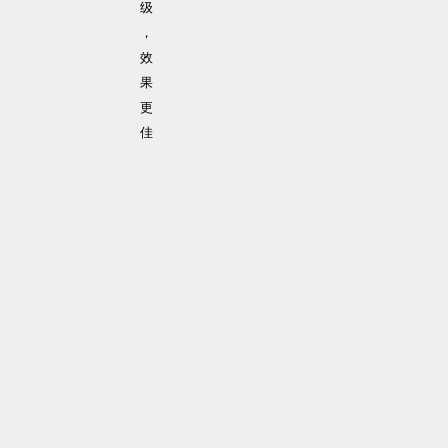
级
，
效
果
更
佳