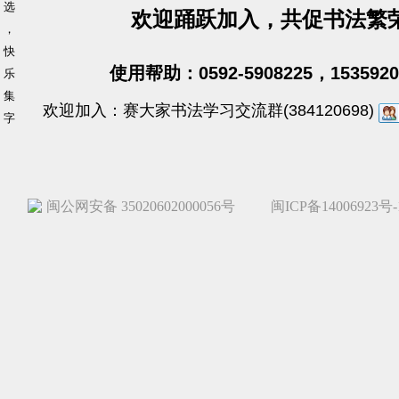
选
欢迎踊跃加入，共促书法繁
，
快
使用帮助：0592-5908225，1535920
乐
集
欢迎加入：赛大家书法学习交流群(384120698)
字
闽公网安备 35020602000056号
闽ICP备14006923号-