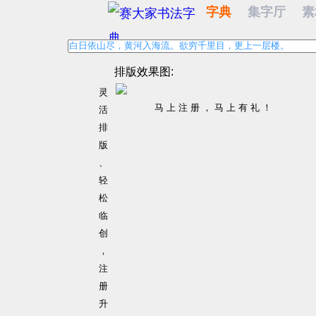
字典
集字厅
排版效果图:
灵
马 上 注 册 ， 马 上 有 礼 ！
活
排
版
、
轻
松
临
创
，
注
册
升